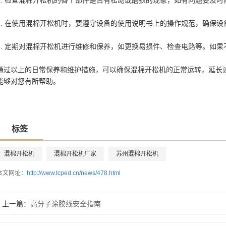
6. 检查混棉开松机的各个部件是否有松动或磨损的现象，如有问题要及时
7. 在使用混棉开松机时，要遵守设备的使用说明书上的操作规范，确保设
8. 定期对混棉开松机进行维修和保养，如更换易损件、检查电路等。如
通过以上的日常保养和维护措施，可以确保混棉开松机的正常运转，延长
能够对您有所帮助。
标签
混棉开松机
混棉开松机厂家
苏州混棉开松机
本文网址：
http://www.tcped.cn/news/478.html
上一篇：
高分子涂胶线安全指南