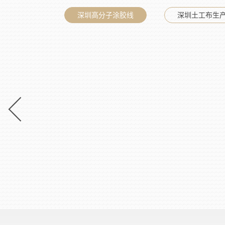
深圳高分子涂胶线
深圳土工布生