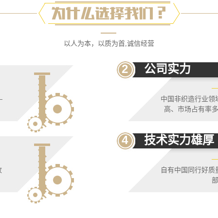
以人为本，以质为首,诚信经营
2
公司实力
—
中国非织造行业领
高、市场占有率
4
技术实力雄厚
故
自有中国同行好质