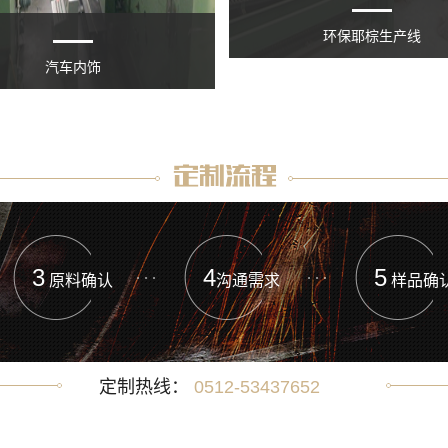
环保耶棕生产线
汽车内饰
3
4
5
原料确认
沟通需求
样品确
定制热线：
0512-53437652