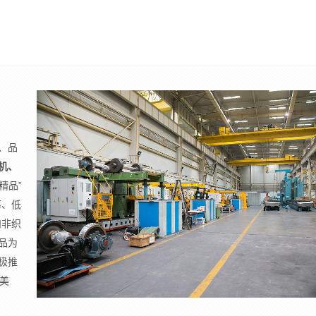
、品
机、
精品”
率、低
和非织
品为
极推
美