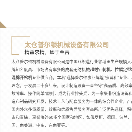
太仓普尔顿机械设备有限公司
精益求精，臻于至善
太仓普尔顿机械设备有限公司是中国非织造行业领域里生产规模大
牌知名度高、市场占有率多的成套无纺机械
超绒针刺机、拉幅定型
混棉开松机
专业供应商，本着“选择普尔顿事业辉煌”宗旨和“专业、
理念，于发展二十多年来，设计制造设备一直坚守“高品质、高效
故障率、操作简单”原则，成为行业排头兵，为一家集非织造设备
造布制品研究开发，技术工艺与配套服务为一体的综合性企业。产
国内外众多重质量，效率和优质售后服务客商所广泛优先选择，积
崇和青睐，享誉海外60多个国家和地区，如俄罗斯、德国、波兰、
国，南美洲、中东、东南亚等。