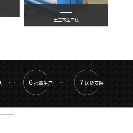
土工布生产线
6
7
认
批量生产
送货安装