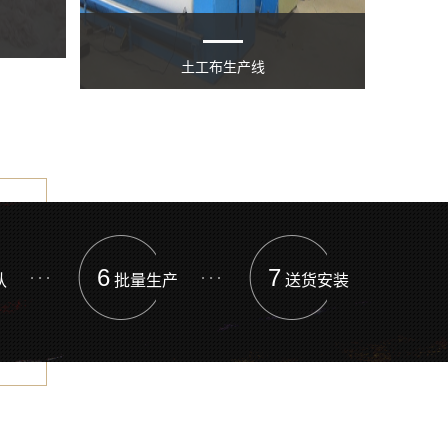
土工布生产线
6
7
认
批量生产
送货安装