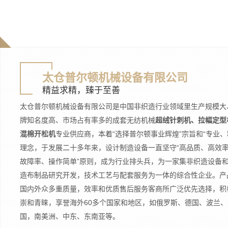
太仓普尔顿机械设备有限公司
精益求精，臻于至善
太仓普尔顿机械设备有限公司是中国非织造行业领域里生产规模大
牌知名度高、市场占有率多的成套无纺机械
超绒针刺机、拉幅定型
混棉开松机
专业供应商，本着“选择普尔顿事业辉煌”宗旨和“专业、
理念，于发展二十多年来，设计制造设备一直坚守“高品质、高效
故障率、操作简单”原则，成为行业排头兵，为一家集非织造设备
造布制品研究开发，技术工艺与配套服务为一体的综合性企业。产
国内外众多重质量，效率和优质售后服务客商所广泛优先选择，积
崇和青睐，享誉海外60多个国家和地区，如俄罗斯、德国、波兰、
国，南美洲、中东、东南亚等。