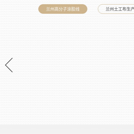
兰州高分子涂胶线
兰州土工布生