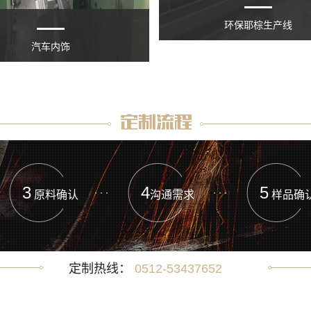
环保耶棕生产线
汽车内饰
3
4
5
原料确认
沟通需求
样品确
定制热线：
0512-53437652