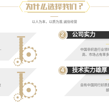
以人为本，以质为首,诚信经营
2
公司实力
—
中国非织造行业领
高、市场占有率
4
技术实力雄厚
故
自有中国同行好质