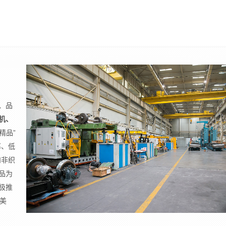
、品
机、
精品”
率、低
和非织
品为
极推
美